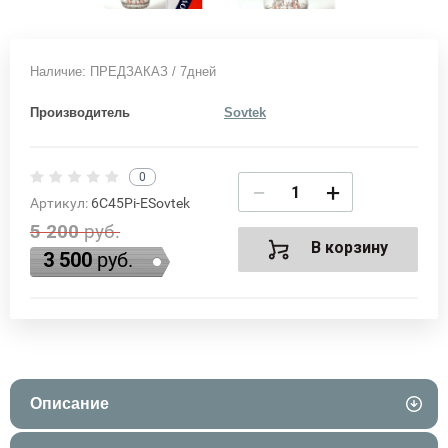
Наличие: ПРЕДЗАКАЗ / 7дней
Производитель
Sovtek
0
−
+
Артикул:
6C45Pi-ESovtek
5 200
руб.
В корзину
3 500
руб.
Описание