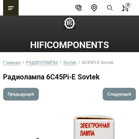
0
HIFICOMPONENTS
Главная
  /  
РАДИОЛАМПЫ
  /  
Sovtek
  /  6C45Pi-E Sovtek
Радиолампа 6C45Pi-E Sovtek
Предыдущий
Следующий