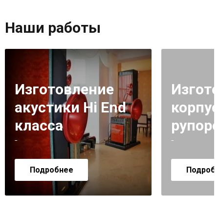
Наши работы
Изготовление
Изгот
акустики Hi End
корпус
класса
рупор
-
-
Подробнее
Подроб