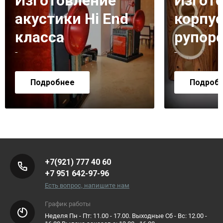
Изготовление
Изгот
акустики Hi End
корпус
класса
рупор
-
-
Подробнее
Подроб
+7(921) 777 40 60
+7 951 642-97-96
Есть вопрос, напишите нам
График работы
Неделя Пн - Пт: 11.00 - 17.00. Выходные Сб - Вс: 12.00 -