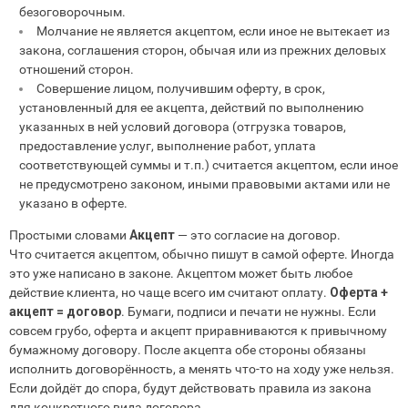
безоговорочным.
Молчание не является акцептом, если иное не вытекает из
закона, соглашения сторон, обычая или из прежних деловых
отношений сторон.
Совершение лицом, получившим оферту, в срок,
установленный для ее акцепта, действий по выполнению
указанных в ней условий договора (отгрузка товаров,
предоставление услуг, выполнение работ, уплата
соответствующей суммы и т.п.) считается акцептом, если иное
не предусмотрено законом, иными правовыми актами или не
указано в оферте.
Простыми словами
Акцепт
— это согласие на договор.
Что считается акцептом, обычно пишут в самой оферте. Иногда
это уже написано в законе. Акцептом может быть любое
действие клиента, но чаще всего им считают оплату.
Оферта +
акцепт = договор
. Бумаги, подписи и печати не нужны. Если
совсем грубо, оферта и акцепт приравниваются к привычному
бумажному договору. После акцепта обе стороны обязаны
исполнить договорённость, а менять что-то на ходу уже нельзя.
Если дойдёт до спора, будут действовать правила из закона
для конкретного вида договора.