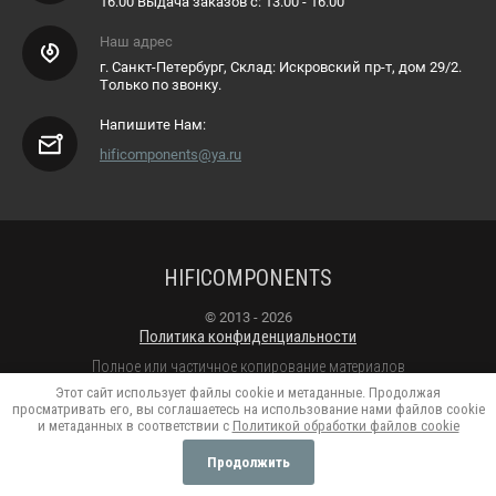
16.00 Выдача заказов с: 13.00 - 16.00
Наш адрес
г. Санкт-Петербург, Склад: Искровский пр-т, дом 29/2.
Только по звонку.
Напишите Нам:
hificomponents@ya.ru
HIFICOMPONENTS
© 2013 - 2026
Политика конфиденциальности
Полное или частичное копирование материалов
разрешено только с согласия владельца сайта
Этот сайт использует файлы cookie и метаданные. Продолжая
просматривать его, вы соглашаетесь на использование нами файлов cookie
и метаданных в соответствии с
Политикой обработки файлов cookie
Присоединяйтесь к нам:
Продолжить