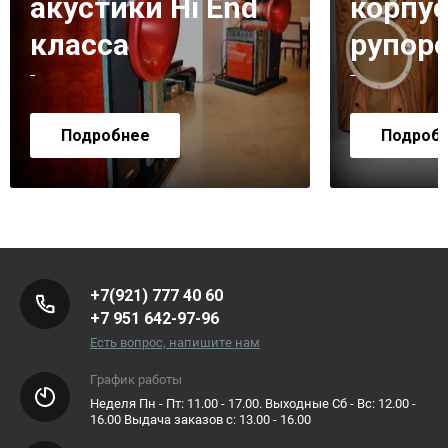
акустики Hi End
корпус
класса
рупор
-
-
Подробнее
Подроб
+7(921) 777 40 60
+7 951 642-97-96
Есть вопрос, напишите нам
График работы
Неделя Пн - Пт: 11.00 - 17.00. Выходные Сб - Вс: 12.00 -
16.00 Выдача заказов с: 13.00 - 16.00