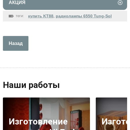
АКЦИЯ
теги:
купить KT88
,
радиолампы 6550 Tung-Sol
Назад
Наши работы
Изготовление
Изгот