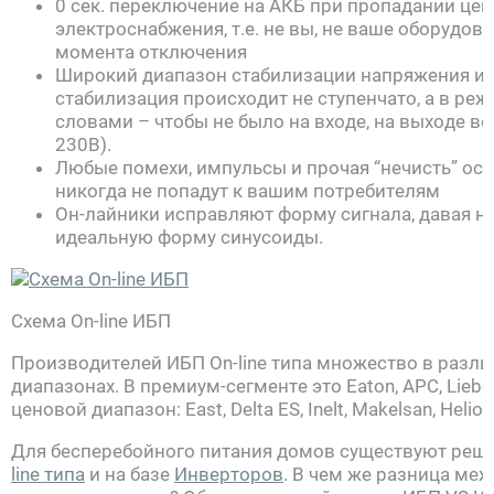
0 сек. переключение на АКБ при пропадании це
электроснабжения, т.е. не вы, не ваше оборудов
момента отключения
Широкий диапазон стабилизации напряжения и 
стабилизация происходит не ступенчато, а в реж
словами – чтобы не было на входе, на выходе вс
230В).
Любые помехи, импульсы и прочая “нечисть” ося
никогда не попадут к вашим потребителям
Он-лайники исправляют форму сигнала, давая н
идеальную форму синусоиды.
Схема On-line ИБП
Производителей ИБП On-line типа множество в разл
диапазонах. В премиум-сегменте это Eaton, APC, Liebe
ценовой диапазон: East, Delta ES, Inelt, Makelsan, Helior
Для бесперебойного питания домов существуют реше
line типа
и на базе
Инверторов
. В чем же разница ме