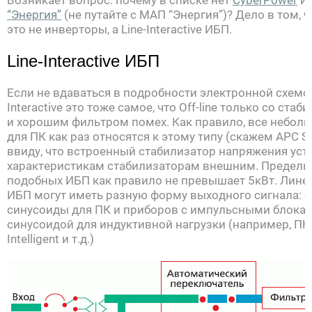
Возникает вопрос: почему в списке нет
CyberPower
и 
“Энергия”
(не путайте с МАП “Энергия”)? Дело в том, 
это не инверторы, а Line-Interactive ИБП.
Line-Interactive ИБП
Если не вдаваться в подробности электронной схемот
Interactive это тоже самое, что Off-line только со ст
и хорошим фильтром помех. Как правило, все небол
для ПК как раз относятся к этому типу (скажем APC S
ввиду, что встроенный стабилизатор напряжения уст
характеристикам стабилизаторам внешним. Предель
подобных ИБП как правило не превышает 5кВт. Лине
ИБП могут иметь разную форму выходного сигнала: 
синусоиды для ПК и приборов с импульсными блоками
синусоидой для индуктивной нагрузки (например, ПН “
Intelligent и т.д.)