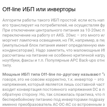
Off-line ИБП или инверторы
Алгоритм работы такого ИБП простой: если есть нап
его транслирует на потребителей, не осуществляя фу
При отключении центрального питания за 10-20мс п
переключение на работу от АКБ. 20мс – это много ил
моргнет лампочка освещения, но ПК, например, в пер
(импульсный блок питания имеет определенную емко
конденсаторам). Надо заметить, что маломощные ИБП 
рассчитаны на питание не особенно критичной нагруз
ноутбуки, факсы и т.п. Популярные APC Back-ups отно
типу.
Мощные ИБП типа Off-line по-другому называют “и
говоря, это не совсем корректно, т.к. инвертор – это
напряжения, который является лишь составной частью
входит конвертация постоянного напряжения DC в пе
обратную сторону. Но, так сложилась практика, что 
бесперебойному питанию под инверторами подразуме
именно преобразователь AC-DC-AC со встроенным з