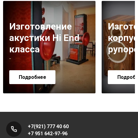
Изготовление
Изгот
акустики Hi End
корпус
класса
рупор
-
-
Подробнее
Подроб
+7(921) 777 40 60
+7 951 642-97-96