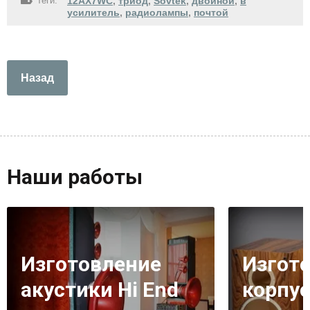
теги:
12AX7WC
,
триод
,
Sovtek
,
двойной
,
в
усилитель
,
радиолампы
,
почтой
Назад
Наши работы
Изготовление
Изгот
акустики Hi End
корпус