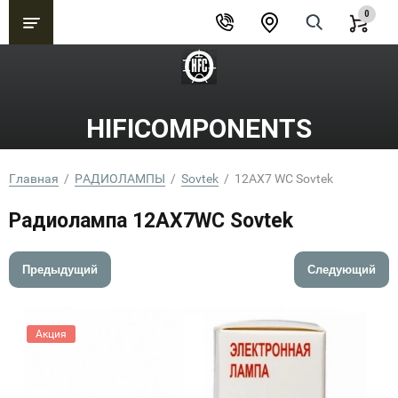
0
HIFICOMPONENTS
Главная
  /  
РАДИОЛАМПЫ
  /  
Sovtek
  /  12AX7 WC Sovtek
Радиолампа 12AX7WC Sovtek
Предыдущий
Следующий
Акция