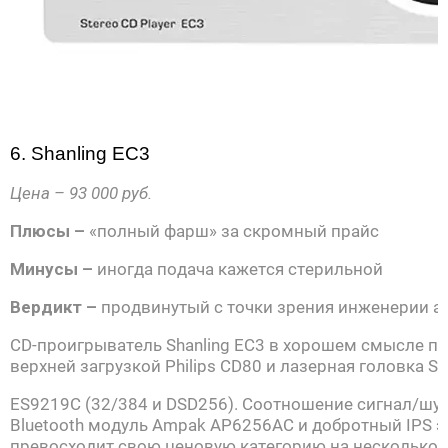
6. Shanling EC3
Цена –
93 000 руб.
Плюсы –
«полный фарш» за скромный прайс
Минусы –
иногда подача кажется стерильной
Вердикт –
продвинутый с точки зрения инженерии а
CD-проигрыватель Shanling EC3 в хорошем смысле п
верхней загрузкой Philips CD80 и лазерная головка 
ES9219C (32/384 и DSD256). Соотношение сигнал/шум
Bluetooth модуль Ampak AP6256AC и добротный IPS э
превосходит свою ценовую категорию на несколько ш