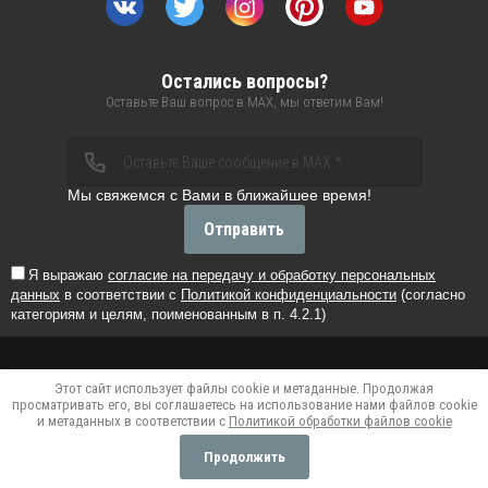
Остались вопросы?
Оставьте Ваш вопрос в MAX, мы ответим Вам!
Мы свяжемся с Вами в ближайшее время!
Отправить
Я выражаю
согласие на передачу и обработку персональных
данных
в соответствии с
Политикой конфиденциальности
(согласно
категориям и целям, поименованным в п. 4.2.1)
Этот сайт использует файлы cookie и метаданные. Продолжая
Verification: 32b43869f5c4208c
Verification:
просматривать его, вы соглашаетесь на использование нами файлов cookie
32b43869f5c4208c
и метаданных в соответствии с
Политикой обработки файлов cookie
Создать сайт
в Мегагрупп.ру
Продолжить