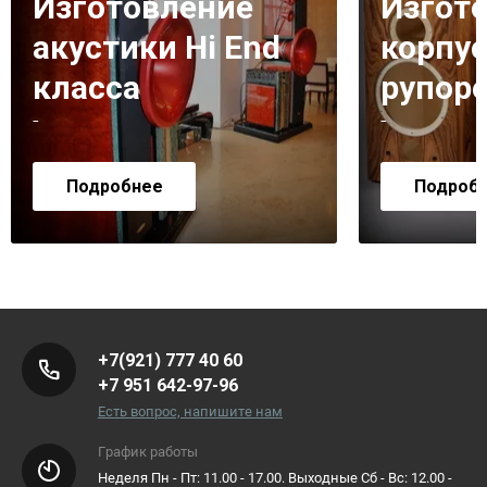
Изготовление
Изгот
акустики Hi End
корпус
класса
рупор
-
-
Подробнее
Подроб
+7(921) 777 40 60
+7 951 642-97-96
Есть вопрос, напишите нам
График работы
Неделя Пн - Пт: 11.00 - 17.00. Выходные Сб - Вс: 12.00 -