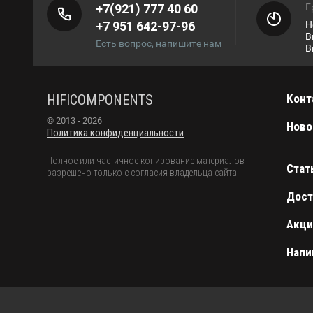
+7(921) 777 40 60
Г
+7 951 642-97-96
Н
В
Есть вопрос, напишите нам
В
HIFICOMPONENTS
Конт
© 2013 - 2026
Ново
Политика конфиденциальности
Полное или частичное копирование материалов
Стат
разрешено только с согласия владельца сайта
Дост
Акци
Напи