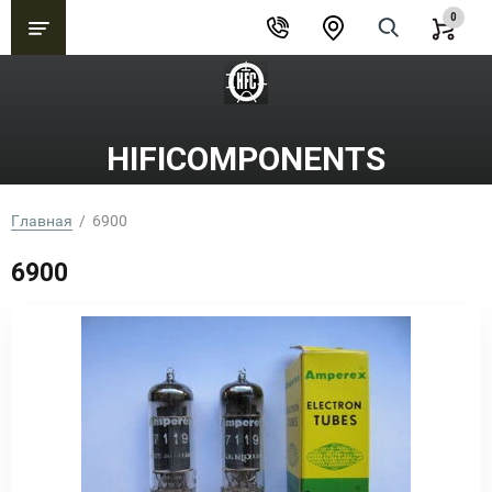
0
HIFICOMPONENTS
Главная
  /  6900
6900