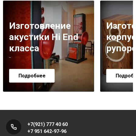
Изготовление
Изгот
акустики Hi End
корпус
класса
рупор
-
-
Подробнее
Подроб
+7(921) 777 40 60
+7 951 642-97-96