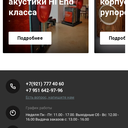
акустики Hi End
корпус
класса
рупор
-
-
Подробнее
Подроб
+7(921) 777 40 60
+7 951 642-97-96
Есть вопрос, напишите нам
График работы
Неделя Пн - Пт: 11.00 - 17.00. Выходные Сб - Вс: 12.00 -
16.00 Выдача заказов с: 13.00 - 16.00