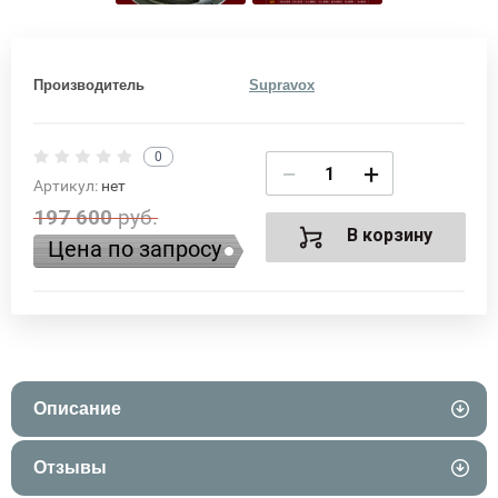
Производитель
Supravox
0
−
+
Артикул:
нет
197 600
руб.
В корзину
Цена по запросу
Описание
Отзывы