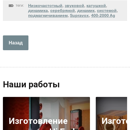
теги:
Низкочастотный
,
звуковой
,
катушкой
,
динамика
,
серебряной
,
динамик
,
системой
,
подмагничиванием
,
Supravox
,
400-2000 Ag
Назад
Наши работы
Изготовление
Изгот