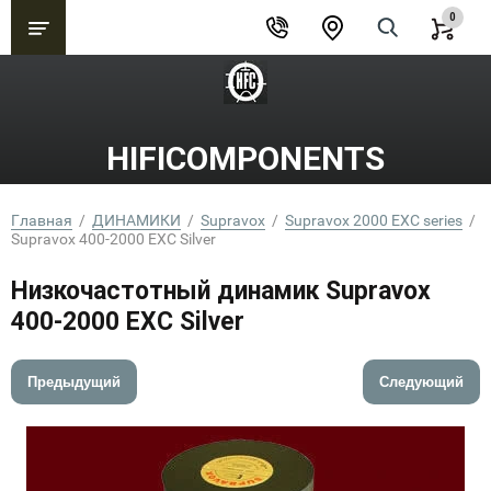
0
HIFICOMPONENTS
Главная
  /  
ДИНАМИКИ
  /  
Supravox
  /  
Supravox 2000 EXC series
  /  
Supravox 400-2000 EXC Silver
Низкочастотный динамик Supravox
400-2000 EXC Silver
Предыдущий
Следующий